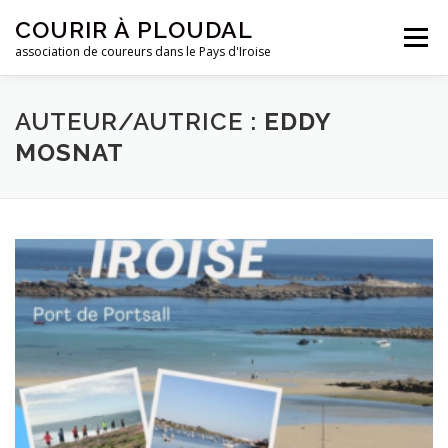
Aller
COURIR À PLOUDAL
au
Menu
contenu
association de coureurs dans le Pays d'Iroise
ACCUEIL
LE CLUB
ACTUALITÉS
AUTEUR/AUTRICE :
EDDY
MOSNAT
ENTRAINEMENTS
REJOIGNEZ-NOUS !
CONTACTEZ-NOUS !