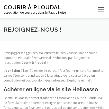
Aller
COURIR À PLOUDAL
au
Menu
contenu
association de coureurs dans le Pays d'Iroise
ACCUEIL
LE CLUB
ACTUALITÉS
REJOIGNEZ-NOUS !
ENTRAINEMENTS
REJOIGNEZ-NOUS !
Amis joggers/joggeuses, traileurs/traileuses, vous souhaitez courir
autour de Ploudalmézeau/Portsall ? N’hésitez pas à rejoindre
l’association
Courir à Ploudal
!
CONTACTEZ-NOUS !
L’
adhésion
à l’année est de 35 euros, il faut fournir un certificat médical
valide (Non contre indication à la pratique de la course à pied en
compétition) et vos coordonnées (adresse, téléphone et mail).
Adhérer en ligne via le site Helloasso
Le site Helloasso permet d’adhérer à l’association Courir à Ploudal via
un formulaire avec paiement en ligne par carte bancaire. Helloasso
fonctionne sur un financement participatif et une contribution (de 4€95)