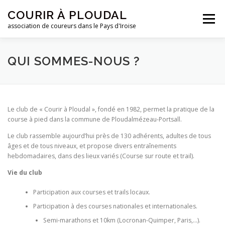
Aller
COURIR À PLOUDAL
au
Menu
contenu
association de coureurs dans le Pays d'Iroise
ACCUEIL
LE CLUB
ACTUALITÉS
QUI SOMMES-NOUS ?
ENTRAINEMENTS
REJOIGNEZ-NOUS !
Le club de « Courir à Ploudal », fondé en 1982, permet la pratique de la
course à pied dans la commune de Ploudalmézeau-Portsall.
CONTACTEZ-NOUS !
Le club rassemble aujourd’hui près de 130 adhérents, adultes de tous
âges et de tous niveaux, et propose divers entraînements
hebdomadaires, dans des lieux variés (Course sur route et trail).
Vie du club
Participation aux courses et trails locaux.
Participation à des courses nationales et internationales.
Semi-marathons et 10km (Locronan-Quimper, Paris,…).