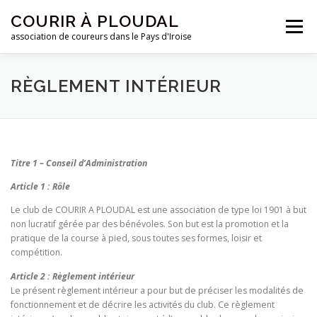
Aller
COURIR À PLOUDAL
au
Menu
contenu
association de coureurs dans le Pays d'Iroise
ACCUEIL
LE CLUB
ACTUALITÉS
RÈGLEMENT INTÉRIEUR
ENTRAINEMENTS
REJOIGNEZ-NOUS !
Titre 1 – Conseil d’Administration
CONTACTEZ-NOUS !
Article 1 : Rôle
Le club de COURIR A PLOUDAL est une association de type loi 1901 à but
non lucratif gérée par des bénévoles. Son but est la promotion et la
pratique de la course à pied, sous toutes ses formes, loisir et
compétition.
Article 2 : Règlement intérieur
Le présent règlement intérieur a pour but de préciser les modalités de
fonctionnement et de décrire les activités du club. Ce règlement