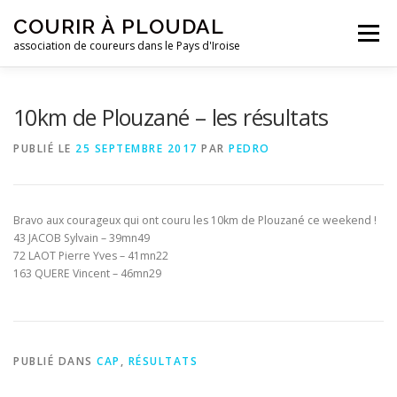
Aller
COURIR À PLOUDAL
au
Menu
contenu
association de coureurs dans le Pays d'Iroise
ACCUEIL
LE CLUB
ACTUALITÉS
10km de Plouzané – les résultats
PUBLIÉ LE
25 SEPTEMBRE 2017
PAR
PEDRO
ENTRAINEMENTS
REJOIGNEZ-NOUS !
Bravo aux courageux qui ont couru les 10km de Plouzané ce weekend !
CONTACTEZ-NOUS !
43 JACOB Sylvain – 39mn49
72 LAOT Pierre Yves – 41mn22
163 QUERE Vincent – 46mn29
PUBLIÉ DANS
CAP
,
RÉSULTATS