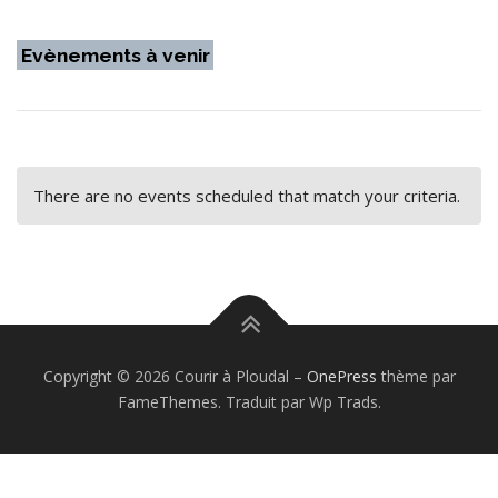
Evènements à venir
There are no events scheduled that match your criteria.
Copyright © 2026 Courir à Ploudal
–
OnePress
thème par
FameThemes. Traduit par Wp Trads.