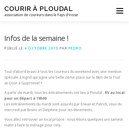
Aller
COURIR À PLOUDAL
au
Menu
contenu
association de coureurs dans le Pays d'Iroise
ACCUEIL
LE CLUB
ACTUALITÉS
Infos de la semaine !
PUBLIÉ LE
4 OCTOBRE 2015
PAR
PEDRO
ENTRAINEMENTS
REJOIGNEZ-NOUS !
Tout d’abord bravo à tous les coureurs du weekend avec une mention
CONTACTEZ-NOUS !
spéciale à Ingrid qui signe une belle 2ème place sur le 8km de la Toul
an Dour à Guipronvel !!
A partir de mardi, tous les entraînements ont lieu à Ploudal :
RV au local
pour un départ à 19h00
Les entraînements du mardi sont assurés par Erwan et Patrick, ceux du
mercredi par Bruno et Delphine pour les étirements.
Vous allez retrouver un local propre : nous étions quelques uns samedi
matin à faire le ménage pour cela.