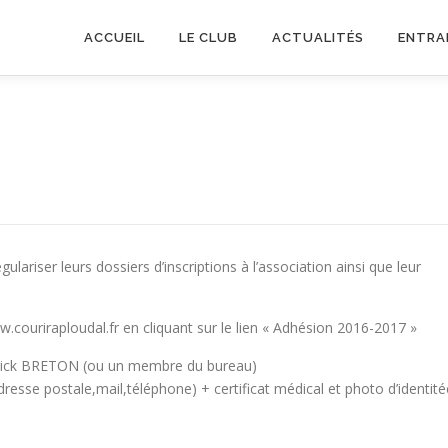
ACCUEIL
LE CLUB
ACTUALITÉS
ENTRA
riser leurs dossiers d’inscriptions à l’association ainsi que leur
www.couriraploudal.fr en cliquant sur le lien « Adhésion 2016-2017 »
trick BRETON (ou un membre du bureau)
esse postale,mail,téléphone) + certificat médical et photo d’identité