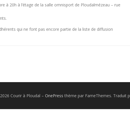
bre à 20h à l’étage de la salle omnisport de Ploudalmézeau – rue
nts.
érents qui ne font pas encore partie de la liste de diffusion
2026 Courir à Ploudal
–
OnePress
thème par FameThemes. Traduit p