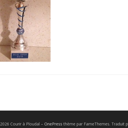
2026 Courir à Ploudal
–
OnePress
thème par FameThemes. Traduit p