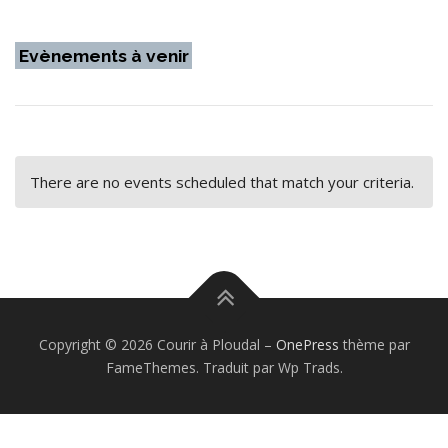
Evènements à venir
There are no events scheduled that match your criteria.
Copyright © 2026 Courir à Ploudal
–
OnePress
thème par
FameThemes. Traduit par Wp Trads.