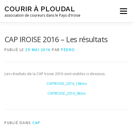
Aller
COURIR À PLOUDAL
au
Menu
contenu
association de coureurs dans le Pays d'Iroise
ACCUEIL
LE CLUB
ACTUALITÉS
CAP IROISE 2016 – Les résultats
PUBLIÉ LE
29 MAI 2016
PAR
PEDRO
ENTRAINEMENTS
REJOIGNEZ-NOUS !
Les résultats de la CAP Iroise 2016 sont visibles ci-dessous.
CONTACTEZ-NOUS !
CAPIROISE_2016_18kms
CAPIROISE_2016_9kms
PUBLIÉ DANS
CAP