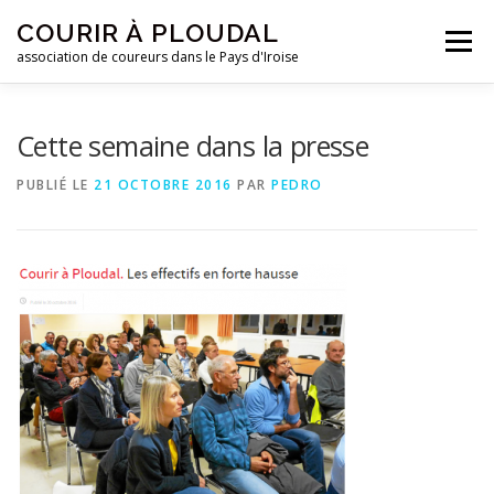
Aller
COURIR À PLOUDAL
au
Menu
contenu
association de coureurs dans le Pays d'Iroise
ACCUEIL
LE CLUB
ACTUALITÉS
Cette semaine dans la presse
PUBLIÉ LE
21 OCTOBRE 2016
PAR
PEDRO
ENTRAINEMENTS
REJOIGNEZ-NOUS !
CONTACTEZ-NOUS !