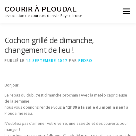
Aller
COURIR À PLOUDAL
au
Menu
contenu
association de coureurs dans le Pays d'Iroise
ACCUEIL
LE CLUB
ACTUALITÉS
Cochon grillé de dimanche,
changement de lieu !
ENTRAINEMENTS
REJOIGNEZ-NOUS !
PUBLIÉ LE
15 SEPTEMBRE 2017
PAR
PEDRO
CONTACTEZ-NOUS !
Bonjour,
Le repas du club, c’est dimanche prochain ! Avec la météo capricieuse
de la semaine,
nous vous donnons rendez-vous
à 12h30 à la salle du moulin neuf
à
Ploudalmézeau.
N’oubliez pas d’amener votre verre, une assiette et des couverts pour
manger !
Le cochon arrivera vers 14h avec Claude Marrec, ce qui laisse un peu de