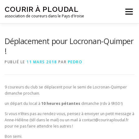
Aller
COURIR À PLOUDAL
au
Menu
contenu
association de coureurs dans le Pays d'Iroise
ACCUEIL
LE CLUB
ACTUALITÉS
Déplacement pour Locronan-Quimper
!
ENTRAINEMENTS
REJOIGNEZ-NOUS !
PUBLIÉ LE
11 MARS 2018
PAR
PEDRO
CONTACTEZ-NOUS !
9 coureurs du club se déplacent pour le semi de Locronan-Quimper
dimanche prochain.
un départ du local à
10 heures pétantes
dimanche (rdv à 9h50 !)
Si vous n’êtes pas au rendez-vous, pensez à envoyer un petit message à
Anne-Hélène (tél dans le mail) ou un mail à contact@couriraploudal.fr
pour ne pas faire attendre les autres !
Bon semi.