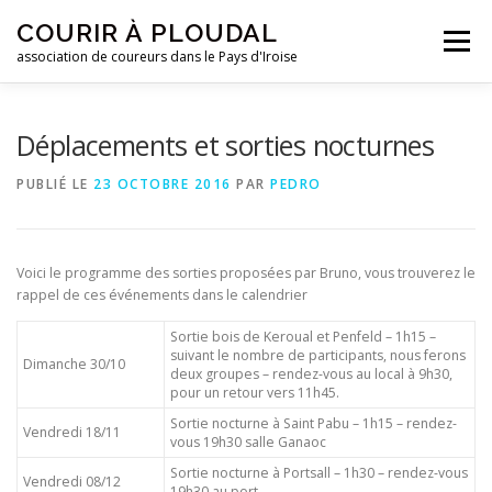
Aller
COURIR À PLOUDAL
au
Menu
contenu
association de coureurs dans le Pays d'Iroise
ACCUEIL
LE CLUB
ACTUALITÉS
Déplacements et sorties nocturnes
PUBLIÉ LE
23 OCTOBRE 2016
PAR
PEDRO
ENTRAINEMENTS
REJOIGNEZ-NOUS !
Voici le programme des sorties proposées par Bruno, vous trouverez le
CONTACTEZ-NOUS !
rappel de ces événements dans le calendrier
Sortie bois de Keroual et Penfeld – 1h15 –
suivant le nombre de participants, nous ferons
Dimanche 30/10
deux groupes – rendez-vous au local à 9h30,
pour un retour vers 11h45.
Sortie nocturne à Saint Pabu – 1h15 – rendez-
Vendredi 18/11
vous 19h30 salle Ganaoc
Sortie nocturne à Portsall – 1h30 – rendez-vous
Vendredi 08/12
19h30 au port