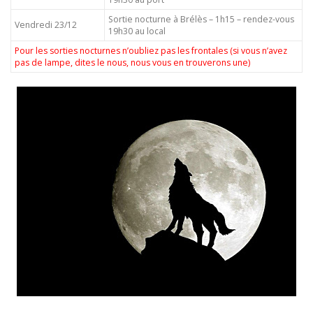
Sortie nocturne à Brélès – 1h15 – rendez-vous
Vendredi 23/12
19h30 au local
Pour les sorties nocturnes n’oubliez pas les frontales (si vous n’avez
pas de lampe, dites le nous, nous vous en trouverons une)