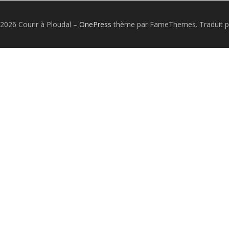
2026 Courir à Ploudal
–
OnePress
thème par FameThemes. Traduit p