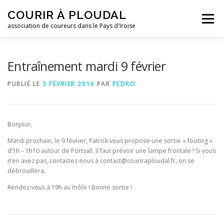
Aller
COURIR À PLOUDAL
au
Menu
contenu
association de coureurs dans le Pays d'Iroise
ACCUEIL
LE CLUB
ACTUALITÉS
Entraînement mardi 9 février
PUBLIÉ LE
3 FÉVRIER 2016
PAR
PEDRO
ENTRAINEMENTS
REJOIGNEZ-NOUS !
Bonjour,
CONTACTEZ-NOUS !
Mardi prochain, le 9 février, Patrick vous propose une sortie « footing »
d’1h – 1h10 autour de Portsall. Il faut prévoir une lampe frontale ! Si vous
n’en avez pas, contactez-nous à contact@couriraploudal.fr, on se
débrouillera.
Rendez-vous à 19h au môle ! Bonne sortie !