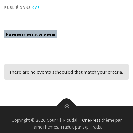
PUBLIÉ DANS
CAP
Evènements à venir
There are no events scheduled that match your criteria.
Copyright © 2026 Courir à Ploudal
–
OnePress
thème par
FameThemes. Traduit par Wp Trads.