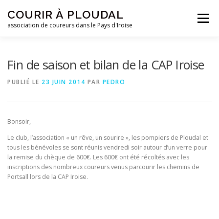
Aller
COURIR À PLOUDAL
au
Menu
contenu
association de coureurs dans le Pays d'Iroise
ACCUEIL
LE CLUB
ACTUALITÉS
Fin de saison et bilan de la CAP Iroise
PUBLIÉ LE
23 JUIN 2014
PAR
PEDRO
ENTRAINEMENTS
REJOIGNEZ-NOUS !
Bonsoir,
CONTACTEZ-NOUS !
Le club, l’association « un rêve, un sourire », les pompiers de Ploudal et
tous les bénévoles se sont réunis vendredi soir autour d’un verre pour
la remise du chèque de 600€. Les 600€ ont été récoltés avec les
inscriptions des nombreux coureurs venus parcourir les chemins de
Portsall lors de la CAP Iroise.