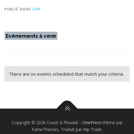
PUBLIÉ DANS
CAP
Evènements à venir
There are no events scheduled that match your criteria.
Copyright © 2026 Courir à Ploudal
–
OnePress
thème par
FameThemes. Traduit par Wp Trads.