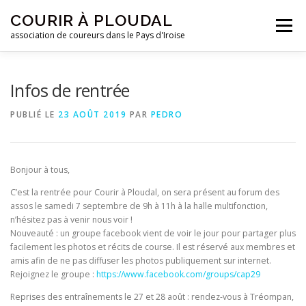
Aller
COURIR À PLOUDAL
au
Menu
contenu
association de coureurs dans le Pays d'Iroise
ACCUEIL
LE CLUB
ACTUALITÉS
Infos de rentrée
PUBLIÉ LE
23 AOÛT 2019
PAR
PEDRO
ENTRAINEMENTS
REJOIGNEZ-NOUS !
Bonjour à tous,
CONTACTEZ-NOUS !
C’est la rentrée pour Courir à Ploudal, on sera présent au forum des
assos le samedi 7 septembre de 9h à 11h à la halle multifonction,
n’hésitez pas à venir nous voir !
Nouveauté : un groupe facebook vient de voir le jour pour partager plus
facilement les photos et récits de course. Il est réservé aux membres et
amis afin de ne pas diffuser les photos publiquement sur internet.
Rejoignez le groupe :
https://www.facebook.com/groups/cap29
Reprises des entraînements le 27 et 28 août : rendez-vous à Tréompan,