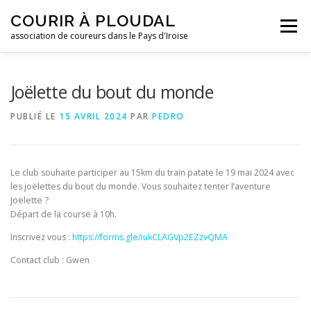
Aller
COURIR À PLOUDAL
au
Menu
contenu
association de coureurs dans le Pays d'Iroise
ACCUEIL
LE CLUB
ACTUALITÉS
Joëlette du bout du monde
PUBLIÉ LE
15 AVRIL 2024
PAR
PEDRO
ENTRAINEMENTS
REJOIGNEZ-NOUS !
Le club souhaite participer au 15km du train patate le 19 mai 2024 avec
CONTACTEZ-NOUS !
les joëlettes du bout du monde. Vous souhaitez tenter l’aventure
Joëlette ?
Départ de la course à 10h.
Inscrivez vous :
https://forms.gle/iukCLAGVp2EZzvQMA
Contact club : Gwen