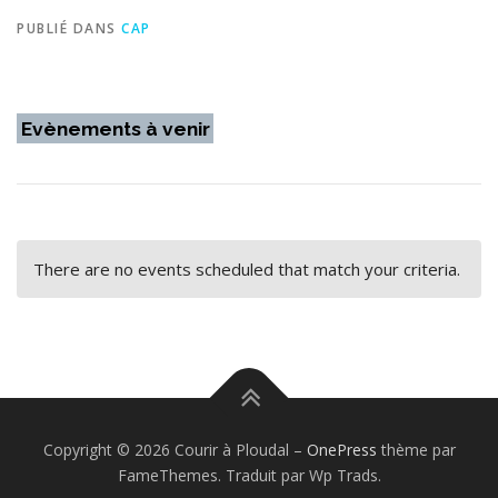
PUBLIÉ DANS
CAP
Evènements à venir
There are no events scheduled that match your criteria.
Copyright © 2026 Courir à Ploudal
–
OnePress
thème par
FameThemes. Traduit par Wp Trads.