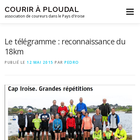
Aller
COURIR À PLOUDAL
au
Menu
contenu
association de coureurs dans le Pays d'Iroise
ACCUEIL
LE CLUB
ACTUALITÉS
Le télégramme : reconnaissance du
18km
ENTRAINEMENTS
REJOIGNEZ-NOUS !
PUBLIÉ LE
12 MAI 2015
PAR
PEDRO
CONTACTEZ-NOUS !