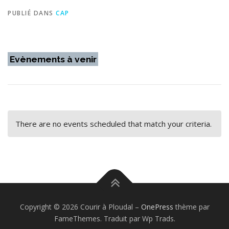
PUBLIÉ DANS
CAP
Evènements à venir
There are no events scheduled that match your criteria.
Copyright © 2026 Courir à Ploudal
–
OnePress
thème par
FameThemes. Traduit par Wp Trads.