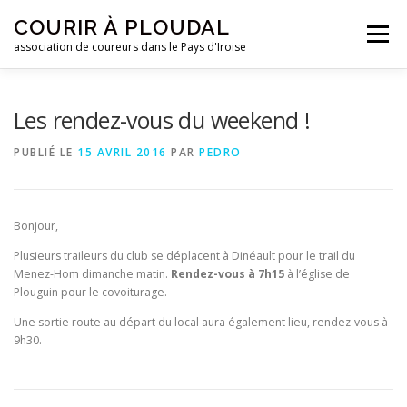
Aller
COURIR À PLOUDAL
au
Menu
contenu
association de coureurs dans le Pays d'Iroise
ACCUEIL
LE CLUB
ACTUALITÉS
Les rendez-vous du weekend !
PUBLIÉ LE
15 AVRIL 2016
PAR
PEDRO
ENTRAINEMENTS
REJOIGNEZ-NOUS !
Bonjour,
CONTACTEZ-NOUS !
Plusieurs traileurs du club se déplacent à Dinéault pour le trail du
Menez-Hom dimanche matin.
Rendez-vous à 7h15
à l’église de
Plouguin pour le covoiturage.
Une sortie route au départ du local aura également lieu, rendez-vous à
9h30.