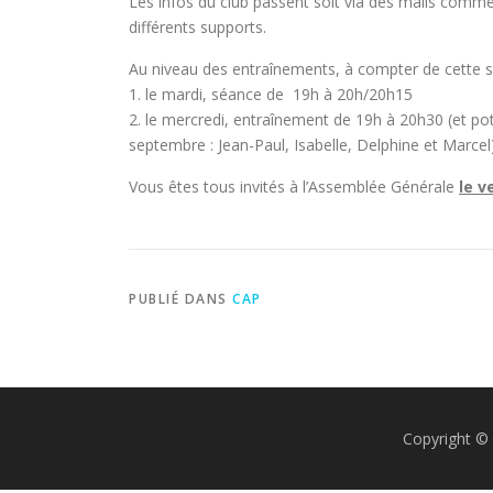
Les infos du club passent soit via des mails comme ce
différents supports.
Au niveau des entraînements, à compter de cette
1. le mardi, séance de 19h à 20h/20h15
2. le mercredi, entraînement de 19h à 20h30 (et pot
septembre : Jean-Paul, Isabelle, Delphine et Marcel
Vous êtes tous invités à l’Assemblée Générale
le v
PUBLIÉ DANS
CAP
Copyright © 