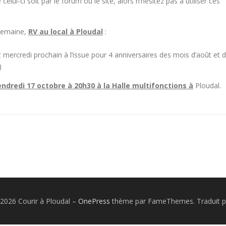
lui-ci soit par le forum ou le site, alors n’hésitez pas à utiliser ces
 semaine,
RV au local à Ploudal
:
 mercredi prochain à l’issue pour 4 anniversaires des mois d’août et 
)
endredi 17 octobre à 20h30 à la Halle multifonctions à
Ploudal.
2026 Courir à Ploudal
–
OnePress
thème par FameThemes. Traduit p