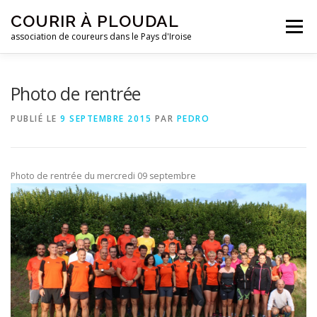
Aller
COURIR À PLOUDAL
au
Menu
contenu
association de coureurs dans le Pays d'Iroise
ACCUEIL
LE CLUB
ACTUALITÉS
Photo de rentrée
PUBLIÉ LE
9 SEPTEMBRE 2015
PAR
PEDRO
ENTRAINEMENTS
REJOIGNEZ-NOUS !
Photo de rentrée du mercredi 09 septembre
CONTACTEZ-NOUS !