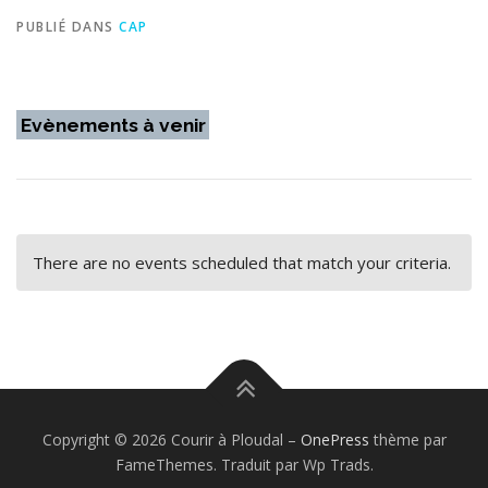
PUBLIÉ DANS
CAP
Evènements à venir
There are no events scheduled that match your criteria.
Copyright © 2026 Courir à Ploudal
–
OnePress
thème par
FameThemes. Traduit par Wp Trads.