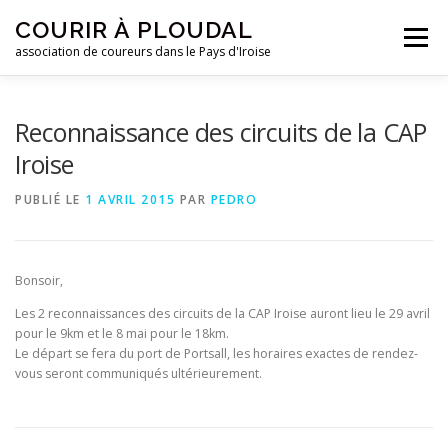
Aller
COURIR À PLOUDAL
au
Menu
contenu
association de coureurs dans le Pays d'Iroise
ACCUEIL
LE CLUB
ACTUALITÉS
Reconnaissance des circuits de la CAP
Iroise
ENTRAINEMENTS
REJOIGNEZ-NOUS !
PUBLIÉ LE
1 AVRIL 2015
PAR
PEDRO
CONTACTEZ-NOUS !
Bonsoir,
Les 2 reconnaissances des circuits de la CAP Iroise auront lieu le 29 avril
pour le 9km et le 8 mai pour le 18km.
Le départ se fera du port de Portsall, les horaires exactes de rendez-
vous seront communiqués ultérieurement.