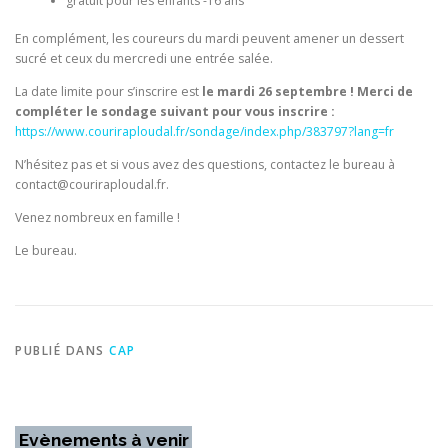
gratuit pour les enfants -16 ans
En complément, les coureurs du mardi peuvent amener un dessert
sucré et ceux du mercredi une entrée salée.
La date limite pour s’inscrire est
le mardi 26 septembre ! Merci de
compléter le sondage suivant pour vous inscrire :
https://www.couriraploudal.fr/sondage/index.php/383797?lang=fr
N’hésitez pas et si vous avez des questions, contactez le bureau à
contact@couriraploudal.fr.
Venez nombreux en famille !
Le bureau.
PUBLIÉ DANS
CAP
Evènements à venir