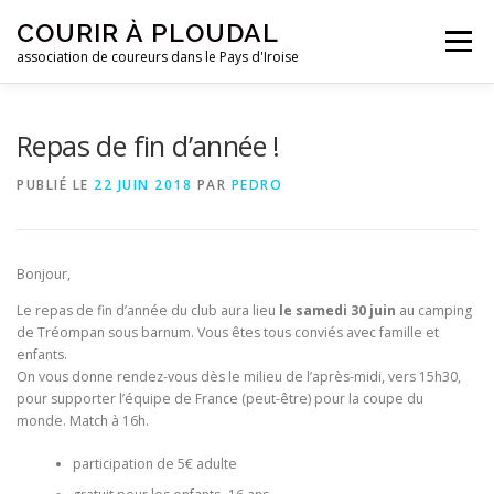
Aller
COURIR À PLOUDAL
au
Menu
contenu
association de coureurs dans le Pays d'Iroise
ACCUEIL
LE CLUB
ACTUALITÉS
Repas de fin d’année !
PUBLIÉ LE
22 JUIN 2018
PAR
PEDRO
ENTRAINEMENTS
REJOIGNEZ-NOUS !
Bonjour,
CONTACTEZ-NOUS !
Le repas de fin d’année du club aura lieu
le samedi 30 juin
au camping
de Tréompan sous barnum. Vous êtes tous conviés avec famille et
enfants.
On vous donne rendez-vous dès le milieu de l’après-midi, vers 15h30,
pour supporter l’équipe de France (peut-être) pour la coupe du
monde. Match à 16h.
participation de 5€ adulte