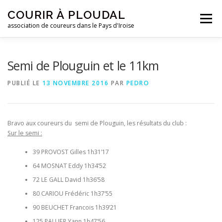
Aller
COURIR À PLOUDAL
au
Menu
contenu
association de coureurs dans le Pays d'Iroise
ACCUEIL
LE CLUB
ACTUALITÉS
Semi de Plouguin et le 11km
PUBLIÉ LE
13 NOVEMBRE 2016
PAR
PEDRO
ENTRAINEMENTS
REJOIGNEZ-NOUS !
Bravo aux coureurs du semi de Plouguin, les résultats du club :
CONTACTEZ-NOUS !
Sur le semi :
39 PROVOST Gilles 1h31’17
64 MOSNAT Eddy 1h34’52
72 LE GALL David 1h36’58
80 CARIOU Frédéric 1h37’55
90 BEUCHET Francois 1h39’21
125 PALLIER Yann 1h47’56