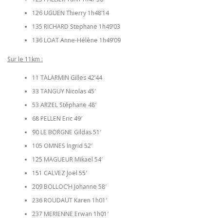
126 UGUEN Thierry 1h48’14
135 RICHARD Stephane 1h49’03
136 LOAT Anne-Hélène 1h49’09
Sur le 11km :
11 TALARMIN Gilles 42’44
33 TANGUY Nicolas 45′
53 ARZEL Stéphane 48′
68 PELLEN Eric 49′
90 LE BORGNE Gildas 51′
105 OMNES Ingrid 52′
125 MAGUEUR Mikael 54′
151 CALVEZ Joël 55′
209 BOLLOC’H Johanne 58′
236 ROUDAUT Karen 1h01′
237 MERIENNE Erwan 1h01′