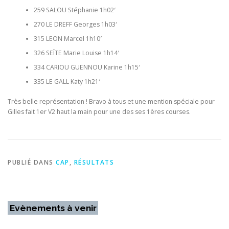
259 SALOU Stéphanie 1h02′
270 LE DREFF Georges 1h03′
315 LEON Marcel 1h10′
326 SEÏTE Marie Louise 1h14′
334 CARIOU GUENNOU Karine 1h15′
335 LE GALL Katy 1h21′
Très belle représentation ! Bravo à tous et une mention spéciale pour
Gilles fait 1er V2 haut la main pour une des ses 1ères courses.
PUBLIÉ DANS
CAP
,
RÉSULTATS
Evènements à venir