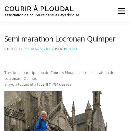
Aller
COURIR À PLOUDAL
au
Menu
contenu
association de coureurs dans le Pays d'Iroise
ACCUEIL
LE CLUB
ACTUALITÉS
Semi marathon Locronan Quimper
PUBLIÉ LE
16 MARS 2017
PAR
PEDRO
ENTRAINEMENTS
REJOIGNEZ-NOUS !
Très belle participation de Courir A Ploudal au semi marathon de
CONTACTEZ-NOUS !
Locronan – Quimper
Bravo à toutes et à tous !!! (1784 classés)