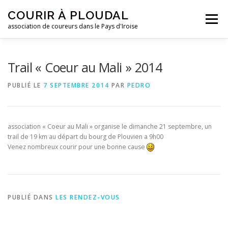
Aller
COURIR À PLOUDAL
au
Menu
contenu
association de coureurs dans le Pays d'Iroise
ACCUEIL
LE CLUB
ACTUALITÉS
Trail « Coeur au Mali » 2014
PUBLIÉ LE
7 SEPTEMBRE 2014
PAR
PEDRO
ENTRAINEMENTS
REJOIGNEZ-NOUS !
association « Coeur au Mali » organise le dimanche 21 septembre, un
CONTACTEZ-NOUS !
trail de 19 km au départ du bourg de Plouvien a 9h00
Venez nombreux courir pour une bonne cause
PUBLIÉ DANS
LES RENDEZ-VOUS