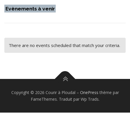
Evènements à venir
There are no events scheduled that match your criteria.
Copyright © 2026 Courir à Ploudal
–
OnePress
thème par
FameThemes. Traduit par Wp Trads.