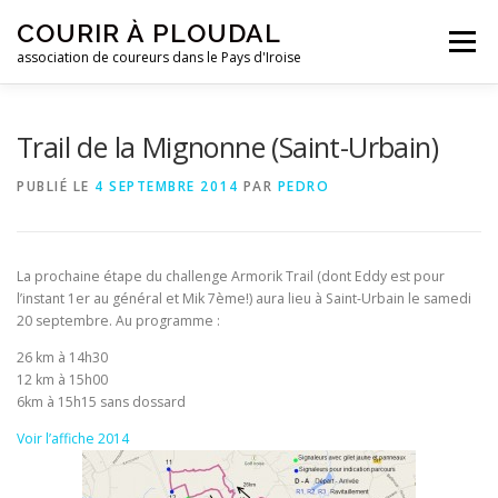
Aller
COURIR À PLOUDAL
au
Menu
contenu
association de coureurs dans le Pays d'Iroise
ACCUEIL
LE CLUB
ACTUALITÉS
Trail de la Mignonne (Saint-Urbain)
PUBLIÉ LE
4 SEPTEMBRE 2014
PAR
PEDRO
ENTRAINEMENTS
REJOIGNEZ-NOUS !
La prochaine étape du challenge Armorik Trail (dont Eddy est pour
CONTACTEZ-NOUS !
l’instant 1er au général et Mik 7ème!) aura lieu à Saint-Urbain le samedi
20 septembre. Au programme :
26 km à 14h30
12 km à 15h00
6km à 15h15 sans dossard
Voir l’affiche 2014