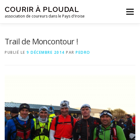
Aller
COURIR À PLOUDAL
au
Menu
contenu
association de coureurs dans le Pays d'Iroise
ACCUEIL
LE CLUB
ACTUALITÉS
Trail de Moncontour !
PUBLIÉ LE
9 DÉCEMBRE 2014
PAR
PEDRO
ENTRAINEMENTS
REJOIGNEZ-NOUS !
CONTACTEZ-NOUS !