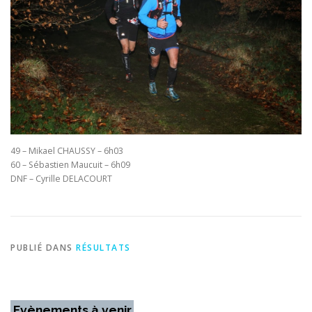
49 – Mikael CHAUSSY – 6h03
60 – Sébastien Maucuit – 6h09
DNF – Cyrille DELACOURT
PUBLIÉ DANS
RÉSULTATS
Evènements à venir