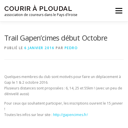
Aller
COURIR À PLOUDAL
au
Menu
contenu
association de coureurs dans le Pays d'Iroise
ACCUEIL
LE CLUB
ACTUALITÉS
Trail Gapen’cimes début Octobre
PUBLIÉ LE
6 JANVIER 2016
PAR
PEDRO
ENTRAINEMENTS
REJOIGNEZ-NOUS !
CONTACTEZ-NOUS !
Quelques membres du club sont motivés pour faire un déplacement à
Gap le 1 & 2 octobre 2016.
Plusieurs distances sont proposées : 6, 14, 25 et 55km ! (avec un peu de
dénivelé aussi)
Pour ceux qui souhaitent participer, les inscriptions ouvrent le 15 janvier
!
Toutes les infos sur leur site :
http://gapencimes.fr/