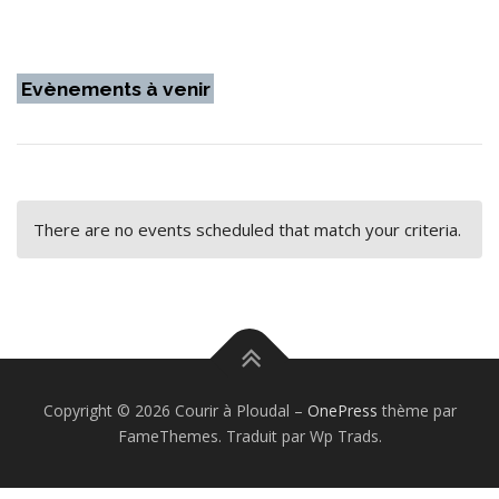
Evènements à venir
There are no events scheduled that match your criteria.
Copyright © 2026 Courir à Ploudal
–
OnePress
thème par
FameThemes. Traduit par Wp Trads.