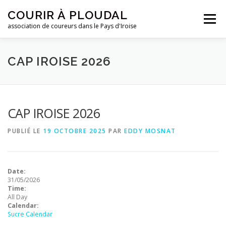
Aller
COURIR À PLOUDAL
au
Menu
contenu
association de coureurs dans le Pays d'Iroise
ACCUEIL
LE CLUB
ACTUALITÉS
CAP IROISE 2026
ENTRAINEMENTS
REJOIGNEZ-NOUS !
CAP IROISE 2026
PUBLIÉ LE
19 OCTOBRE 2025
PAR
EDDY MOSNAT
CONTACTEZ-NOUS !
Date:
31/05/2026
Time:
All Day
Calendar:
Sucre Calendar