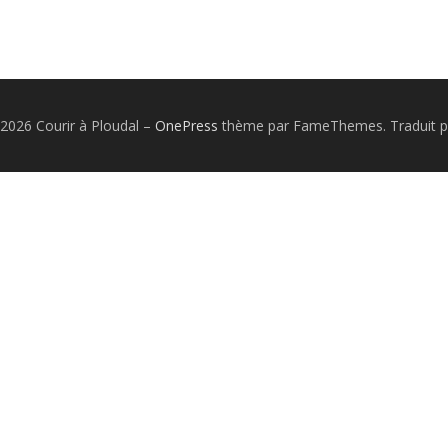
2026 Courir à Ploudal
–
OnePress
thème par FameThemes. Traduit p