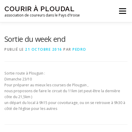
Aller
COURIR À PLOUDAL
au
Menu
contenu
association de coureurs dans le Pays d'Iroise
ACCUEIL
LE CLUB
ACTUALITÉS
Sortie du week end
PUBLIÉ LE
21 OCTOBRE 2016
PAR
PEDRO
ENTRAINEMENTS
REJOIGNEZ-NOUS !
Sortie route à Plouguin :
CONTACTEZ-NOUS !
Dimanche 23/10
Pour préparer au mieux les courses de Plouguin ,
nous proposons de faire le circuit du 11km (et peut-être la dernière
côte du 21,5km )
un départ du local à 9h15 pour covoiturage, ou on se retrouve à 9h30 à
côté de l’église pour les autres