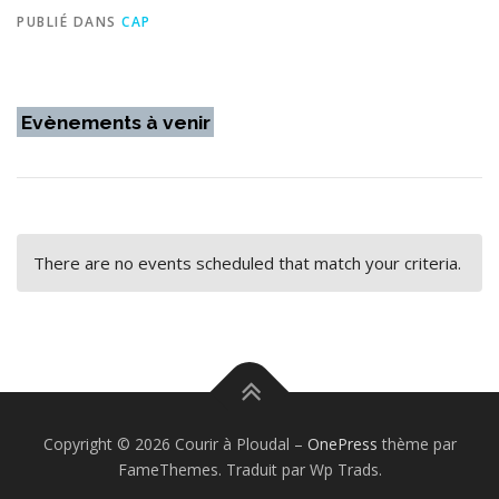
PUBLIÉ DANS
CAP
Evènements à venir
There are no events scheduled that match your criteria.
Copyright © 2026 Courir à Ploudal
–
OnePress
thème par
FameThemes. Traduit par Wp Trads.