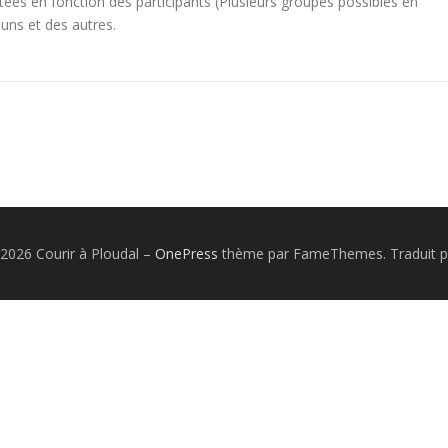
ptées en fonction des participants (Plusieurs groupes possibles en
 uns et des autres.
2026 Courir à Ploudal
–
OnePress
thème par FameThemes. Traduit p