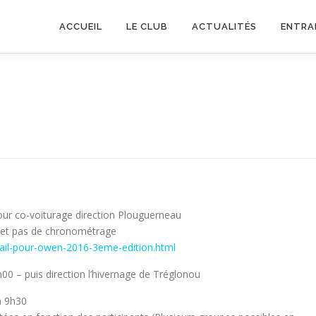
ACCUEIL
LE CLUB
ACTUALITÉS
ENTRA
our co-voiturage direction Plouguerneau
 et pas de chronométrage
rail-pour-owen-2016-3eme-edition.html
h00 – puis direction l’hivernage de Tréglonou
à 9h30