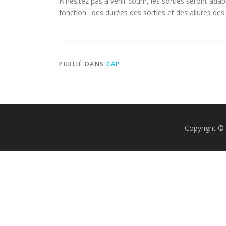
N’hésitez pas à venir courir, les sorties seront ada
fonction : des durées des sorties et des allures des
PUBLIÉ DANS
CAP
Copyright © 